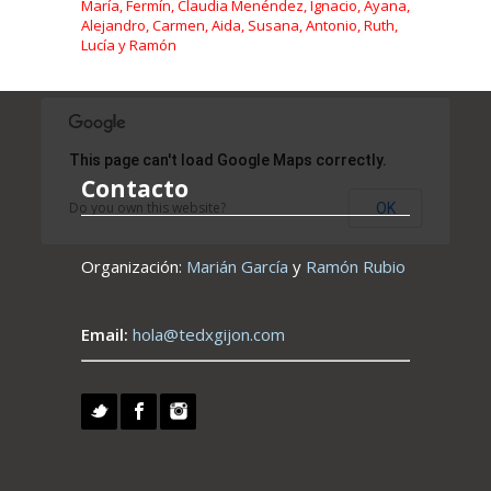
María, Fermín, Claudia Menéndez, Ignacio, Ayana,
Alejandro, Carmen, Aida, Susana, Antonio, Ruth,
Lucía y Ramón
This page can't load Google Maps correctly.
Contacto
Do you own this website?
OK
Organización:
Marián García
y
Ramón Rubio
Email:
hola@tedxgijon.com