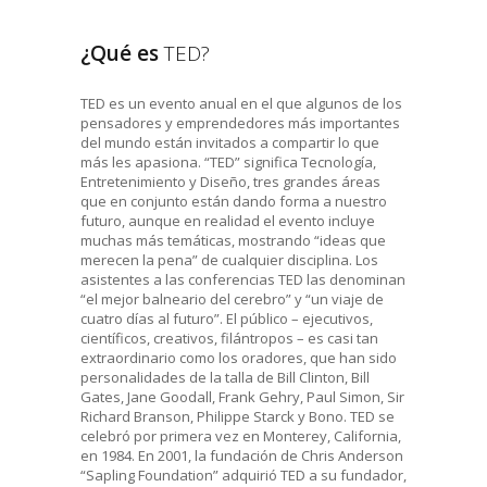
¿Qué es
TED?
TED es un evento anual en el que algunos de los
pensadores y emprendedores más importantes
del mundo están invitados a compartir lo que
más les apasiona. “TED” significa Tecnología,
Entretenimiento y Diseño, tres grandes áreas
que en conjunto están dando forma a nuestro
futuro, aunque en realidad el evento incluye
muchas más temáticas, mostrando “ideas que
merecen la pena” de cualquier disciplina. Los
asistentes a las conferencias TED las denominan
“el mejor balneario del cerebro” y “un viaje de
cuatro días al futuro”. El público – ejecutivos,
científicos, creativos, filántropos – es casi tan
extraordinario como los oradores, que han sido
personalidades de la talla de Bill Clinton, Bill
Gates, Jane Goodall, Frank Gehry, Paul Simon, Sir
Richard Branson, Philippe Starck y Bono. TED se
celebró por primera vez en Monterey, California,
en 1984. En 2001, la fundación de Chris Anderson
“Sapling Foundation” adquirió TED a su fundador,