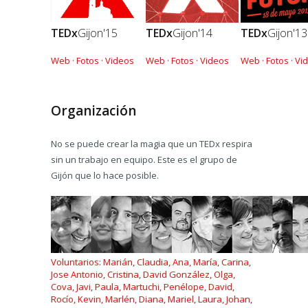
TEDx
Gijon'15
TEDx
Gijon'14
TEDx
Gijon'13
Web ·
Fotos ·
Videos
Web ·
Fotos ·
Videos
Web ·
Fotos ·
Vi
Organización
No se puede crear la magia que un TEDx respira
sin un trabajo en equipo. Este es el grupo de
Gijón que lo hace posible.
Voluntarios: Marián, Claudia, Ana, María, Carina,
Jose Antonio, Cristina, David González, Olga,
Cova, Javi, Paula, Martuchi, Penélope, David,
Rocío, Kevin, Marlén, Diana, Mariel, Laura, Johan,